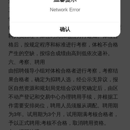
潜质。
Network Error
五、体检
体检标准及项目参照《公务员录用体检通用标准
(试行)》执行。体检在指定的医院进行，费用由应
确认
聘人员自理，体检时间和地点另行通知。体检合
格后，按规定程序和标准进行考察，体检不合格
产生的空缺，按综合成绩由高到低依次递补。
六、考察、聘用
由招聘领导小组对体检合格者进行考察，考察结
果合格者，确定为拟聘人选，经公示无异议，报
区自然资源和规划局党组会议研究确定后，由区
不动产登记和交易中心办理聘用手续，并根据工
作需要安排岗位，聘用人员须服从调配。聘用期
为3年。试用期为3个月，试用期满考核合格者，
予以正式聘用;考核不合格，取消聘用资格。