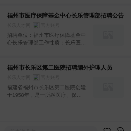
福州市医疗保障基金中心长乐管理部招聘公告
长乐人才网
官方账号
招聘单位：福州市医疗保障基金中
心长乐管理部工作性质：长乐医保
窗口派遣工作人员工作地点：福州
市长乐区首占镇和谐路57号财富广
场长乐区政务服务中心岗位要求：
福州市长乐区第二医院招聘编外护理人员
学历要求：大专及以上性别要求：
长乐人才网
官方账号
不限年龄要求：35周岁以下专业要
福建省福州市长乐区第二医院创建
求：不限招聘人数：1人岗位职
于1958年，是一所融医疗、保
责：1、五官端
健、预防为一体的综合性公立医
院，是福州市医疗保障基金管理中
心长乐管理部定点医疗机构。