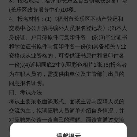
3、报名地点：福州市长乐区首占镇城投财富广场
(长乐区政务服务中心)10楼。
4、报名材料：(1)《福州市长乐区不动产登记和
交易中心公开招聘编外人员报名登记表》;(2)本人
身份证、户口簿原件与复印件各一份;(3)毕业证书
和学位证书原件与复印件各一份(如具备相关专业
资格或从业资格的，可提供证书原件和复印件各
一份);(4)近期同底2寸免冠彩色相片1张;(5)报名者
为在职人员的，需提供由单位及主管部门出具的
同意报名证明。
四、考试办法
考试主要采取面谈形式。面谈主要与应聘人员的
交流为主，拟请应聘人员简单介绍自身情况，并
对应聘岗位谈一谈自己的理解。面谈官通过交流
情况考察应聘人员的基本素质、职业意愿和发展
温馨提示