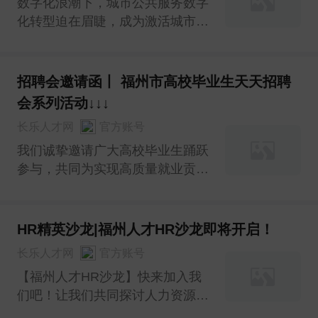
数字化浪潮下，城市公共服务数字
化转型迫在眉睫，成为激活城市发
展潜能、提升综合竞争力的关键。
市人社局敏锐捕捉趋势，以小微企
业劳动关系事务托管服务试点为切
招聘会邀请函丨 福州市高校毕业生天天招聘
口，依托数字技术打造“榕小微”平
会系列活动↓↓↓
台，开启小微企业劳动关系管理变
长乐人才网
官方账号
革新篇。
我们诚挚邀请广大高校毕业生踊跃
参与，共同为实现高质量就业贡献
力量。活动地点位于福州市人才储
备中心（福州市仓山区金环路6
号），期待您的光临，一同开启职
HR精英沙龙|福州人才HR沙龙即将开启！
业新篇章！
长乐人才网
官方账号
【福州人才HR沙龙】快来加入我
们吧！让我们共同探讨人力资源管
理的新趋势，助力企业发展！